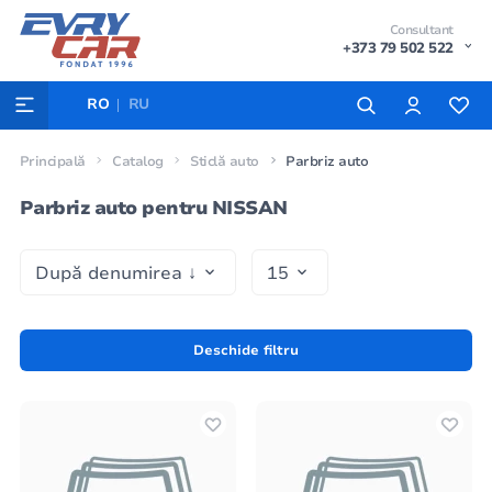
Consultant
+373 79 502 522
RO
RU
Principală
Catalog
Sticlă auto
Parbriz auto
Parbriz auto pentru NISSAN
Deschide filtru