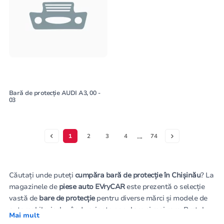
Bară de protecție AUDI A3, 00 -
03
...
1
2
3
4
74
Căutați unde puteți
cumpăra bară de protecție în Chișinău
? La
magazinele de
piese auto EVryCAR
este prezentă o selecție
vastă de
bare de protecție
pentru diverse mărci și modele de
automobile, incluzând variante populare și mai rare. Prețul
Mai mult
barelor de protecție
la noi este maxim de avantajos pentru