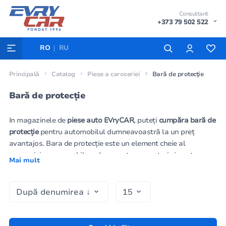
Consultant
+373 79 502 522
RO
RU
Principală
Catalog
Piese a caroseriei
Bară de protecție
Bară de protecție
In magazinele de
piese auto EVryCAR
, puteți
cumpăra bară de
protecție
pentru automobilul dumneavoastră la un preț
avantajos. Bara de protecție este un element cheie al
caroseriei, responsabil nu doar pentru aspect, ci și pentru
Mai mult
siguranță, absorbind energia impactului în caz de coliziune.
Oferim o gamă largă de
bare de protecție
față și spate,
precum și
piese de caroserie conexe
, cum ar fi
amplificatoare
pentru bara de protecție
și
elemente de fixare
. Este ușor să
comandați online la autoworld.md
bara de protecție necesară
și
elemente optice auto
care asigură integritatea și protecția