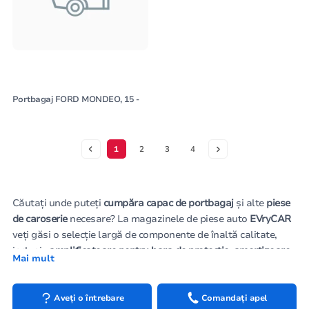
Portbagaj FORD MONDEO, 15 -
1
2
3
4
Căutați unde puteți
cumpăra capac de portbagaj
și alte
piese
de caroserie
necesare? La magazinele de piese auto
EVryCAR
veți găsi o selecție largă de componente de înaltă calitate,
inclusiv
amplificatoare pentru bara de protecție, amortizoare
Mai mult
de capac de portbagaj, apărători noroi, arcuri de aripă
și alte
elemente esențiale ale caroseriei, cruciale pentru integritatea
și funcționalitatea automobilului. Înțelegem că portbagajul nu
Aveți o întrebare
Comandați apel