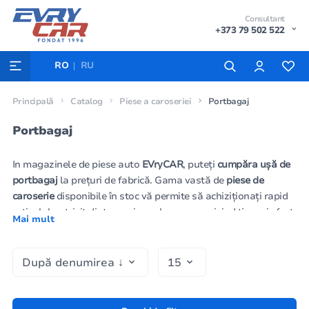
Consultant
+373 79 502 522
RO
RU
Principală
Catalog
Piese a caroseriei
Portbagaj
Portbagaj
In magazinele de piese auto
EVryCAR
, puteți
cumpăra ușă de
portbagaj
la prețuri de fabrică. Gama vastă de
piese de
caroserie
disponibile în stoc vă permite să achiziționați rapid
articolul potrivit dintr-un singur loc, economisind timp și efort.
Mai mult
Pe autoworld.md este convenabil să comandați, împreună cu
piesele de caroserie,
faruri spate,
stopuri
, indicatoare de
direcție
și alte
elemente de optică auto
esențiale, asigurând o
reparație completă și siguranță pentru vehiculul
dumneavoastră.