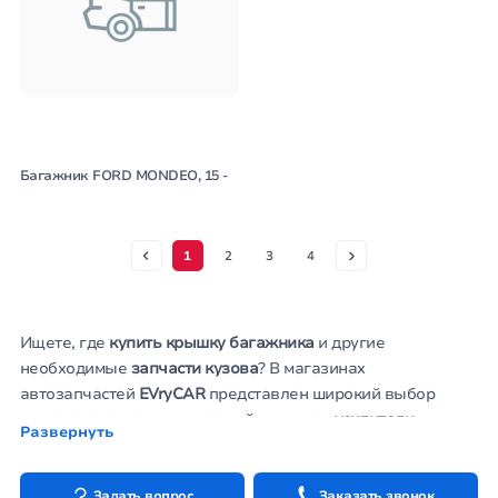
Багажник FORD MONDEO, 15 -
1
2
3
4
Ищете, где
купить крышку багажника
и другие
необходимые
запчасти кузова
? В магазинах
автозапчастей
EVryCAR
представлен широкий выбор
высококачественных деталей, включая
усилители
Развернуть
бампера, амортизаторы крышки багажника,
подкрыльники, арки крыла
и прочие элементы кузова,
критически важные для целостности и функциональности
Задать вопрос
Заказать звонок