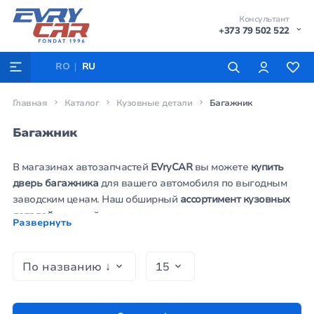
Консультант
+373 79 502 522
RO
RU
Главная
Каталог
Кузовные детали
Багажник
Багажник
В магазинах автозапчастей
EVryCAR
вы можете
купить
дверь багажника
для вашего автомобиля по выгодным
заводским ценам. Наш обширный
ассортимент кузовных
деталей
, который всегда есть в наличии на складе,
Развернуть
позволяет оперативно приобрести все необходимые
товары в одном месте, экономя ваше время и силы.
Вместе с элементами кузова, на сайте autoworld.md вы
можете удобно
заказать задние фары,
стоп-сигналы
,
габаритные огни
и другие важные
элементы автооптики
,
обеспечивая полноценный ремонт и безопасность вашего