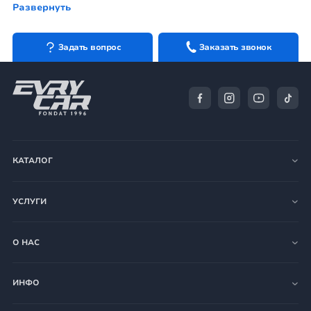
Развернуть
поставляется напрямую с заводов
TYC, DEPO, AYFAR,
MARS
и сертифицирован в соответствии с европейскими
стандартами качества и безопасности. Чтобы получить
Задать вопрос
Заказать звонок
практичную консультацию наших специалистов, звоните
по телефонам или заказывайте
автооптику
на сайте
autoworld.md. В нашем ассортименте также
противотуманки,
зеркала наружного вида
, лампочки,
повторители поворотов
и множество других деталей.
КАТАЛОГ
УСЛУГИ
О НАС
ИНФО