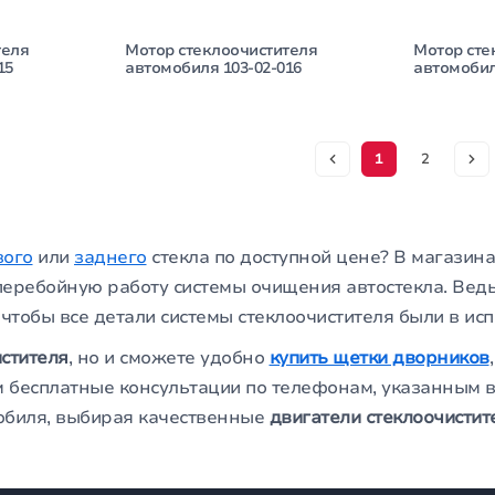
теля
Мотор стеклоочистителя
Мотор сте
15
автомобиля 103-02-016
автомобил
1
2
вого
или
заднего
стекла по доступной цене? В магазин
сперебойную работу системы очищения автостекла. Ведь
 чтобы все детали системы стеклоочистителя были в ис
стителя
, но и сможете удобно
купить щетки дворников
 бесплатные консультации по телефонам, указанным в 
мобиля, выбирая качественные
двигатели стеклоочистит