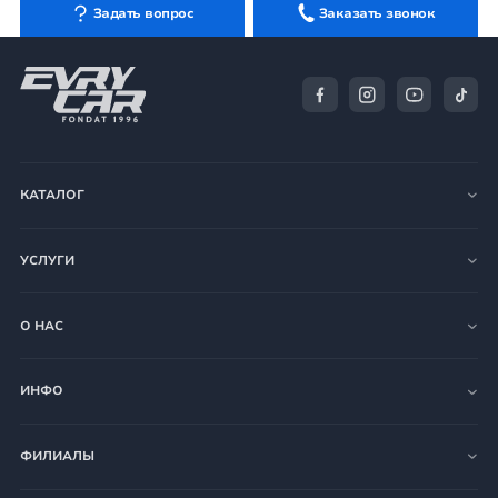
autoworld.md Приобрести
автомобильную дверь
, решетку,
Задать вопрос
Заказать звонок
капот, крышку багажника, авто оптику, автостекла от
надежных производителей также можете в наших
специализированных филиалах, а грамотные
специалисты подскажут лучшие варианты ремонта
машины в конкретно вашей ситуации.
КАТАЛОГ
УСЛУГИ
О НАС
ИНФО
ФИЛИАЛЫ