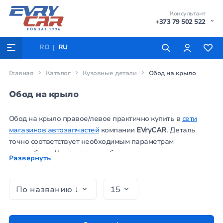
Консультант
+373 79 502 522
RO
RU
Главная
Каталог
Кузовные детали
Обод на крыло
Обод на крыло
Обод на крыло правое/левое практично купить в
сети
магазинов автозапчастей
компании
EVryCAR
. Деталь
точно соответствует необходимым параметрам
автомобиля. Цена на автомобильные крылья
Развернуть
максимально низкая для Молдовы и только от
проверенных производителей. Воспользуйтесь нашими
контактами, чтобы получить полную консультацию от
опытных специалистов и совершить правильную покупку.
Заказать крыло
на авто, бампер, решетку и другие
комплектующие из категорий кузовные детали,