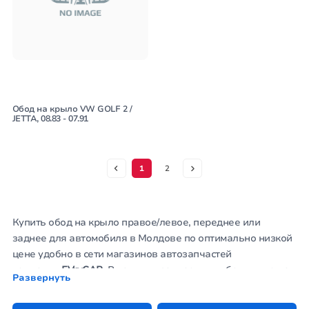
Обод на крыло VW GOLF 2 /
JETTA, 08.83 - 07.91
1
2
Купить обод на крыло правое/левое, переднее или
заднее для автомобиля в Молдове по оптимально низкой
цене удобно в сети магазинов автозапчастей
компании
EVryCAR
. В наличии запчасти для большинства
Развернуть
марок и моделей автомобильного транспорта. Заказать
крыло, другие кузовные детали можно на сайте