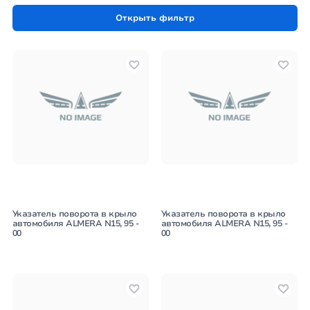
autoworld.md вы можете легко
заказать повторители
Открыть фильтр
поворотов
, а также такие
кузовные детали
, как
крылья,
капоты и бамперы
, чтобы обеспечить своему автомобилю
полноценный и безопасный вид.
Указатель поворота в крыло
Указатель поворота в крыло
автомобиля ALMERA N15, 95 -
автомобиля ALMERA N15, 95 -
00
00