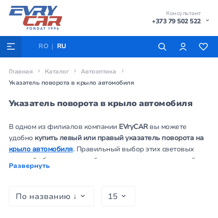
Консультант
+373 79 502 522
RO
RU
Главная
Каталог
Автооптика
Указатель поворота в крыло автомобиля
Указатель поворота в крыло автомобиля
В одном из филиалов компании
EVryCAR
вы можете
удобно
купить левый или правый указатель поворота на
крыло автомобиля
. Правильный выбор этих световых
деталей обеспечит вашей машине не только стильный
Развернуть
внешний вид, но и критически важную степень
безопасности на дороге. Из обширного ассортимента
автооптики
наши опытные консультанты помогут
подобрать необходимый
элемент освещения
конкретно
для вашего транспортного средства. Кроме того, на сайте