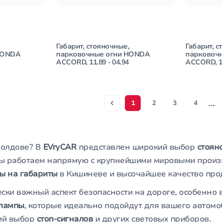
Габарит, стояночные,
Габарит, с
HONDA
парковочные огни HONDA
парковоч
ACCORD, 11.89 - 04.94
ACCORD, 11
...
1
2
3
4
олдове? В
EVryCAR
представлен широкий выбор
стоян
Мы работаем напрямую с крупнейшими мировыми произ
ы на габариты
в Кишиневе и высочайшее качество про
ски важный аспект безопасности на дороге, особенно в
лампы
, которые идеально подойдут для вашего автомо
ий выбор
стоп-сигналов
и других световых приборов.