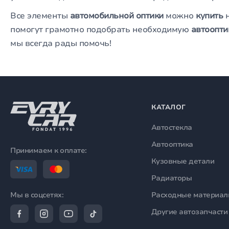
Все элементы
автомобильной оптики
можно
купить
н
помогут грамотно подобрать необходимую
автоопти
мы всегда рады помочь!
КАТАЛОГ
Автостекла
Автооптика
Принимаем к оплате:
Кузовные детали
Радиаторы
Расходные материа
Мы в соцсетях:
Другие автозапчасти