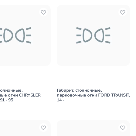
тояночные,
Габарит, стояночные,
ные огни CHRYSLER
парковочные огни FORD TRANSIT,
1 - 95
14 -