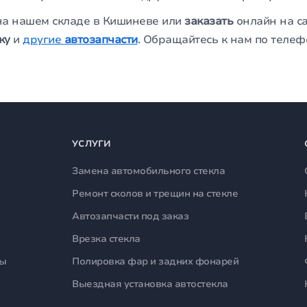
а нашем складе в Кишиневе или
заказать
онлайн на са
ку
и
другие
автозапчасти
. Обращайтесь к нам по теле
УСЛУГИ
Замена автомобильного стекла
Ремонт сколов и трещин на стекле
Автозапчасти под заказ
Врезка стекла
лы
Полировка фар и задних фонарей
Выездная установка автостекла