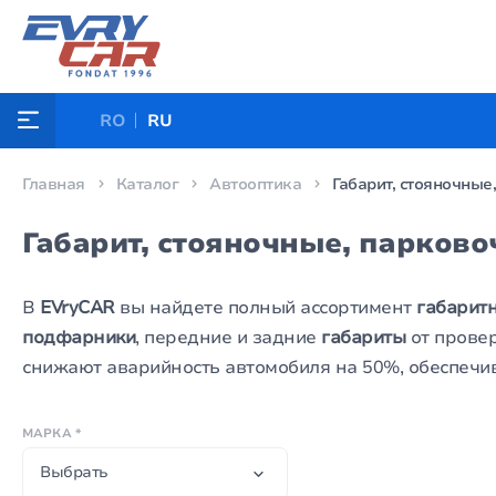
RO
RU
Главная
Каталог
Автооптика
Габарит, стояночные
Габарит, стояночные, парково
В
EVryCAR
вы найдете полный ассортимент
габаритн
подфарники
, передние и задние
габариты
от прове
снижают аварийность автомобиля на 50%, обеспечив
МАРКА *
Выбрать