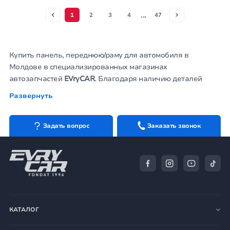
...
1
2
3
4
47
Купить панель, переднюю/раму для автомобиля в
Молдове в специализированных магазинах
автозапчастей
EVryCAR
. Благодаря наличию деталей
кузова на складе, в том числе: арка крыла, радиатор
Развернуть
двигателя, фары,
поворотники
, противотуманки по ценам
производителей, делают товар доступным. Укрепив новым
телевизором переднюю часть машины, вы значительно
Задать вопрос
Заказать звонок
повысите безопасность и комфорт вождения.
Заказать монтажную панель телевизор на сайте
autoworld.md можно всегда.
КАТАЛОГ