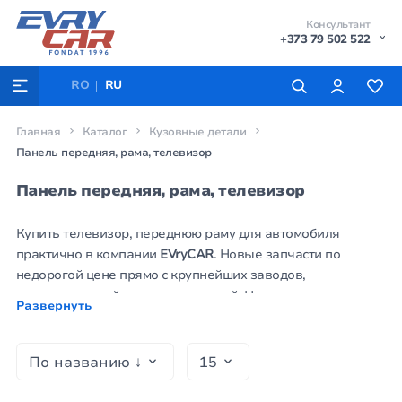
Консультант
+373 79 502 522
RO
RU
Главная
Каталог
Кузовные детали
Панель передняя, рама, телевизор
Панель передняя, рама, телевизор
Купить телевизор, переднюю раму для автомобиля
практично в компании
EVryCAR
. Новые запчасти по
недорогой цене прямо с крупнейших заводов,
производителей кузовных деталей. Надежная панель
Развернуть
телевизор укрепит кузов и другие части авто под капотом.
Удобно заказать элементы оптики,
радиаторы
, автостекла
на сайте autoworld.md в любое время.