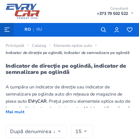
Consultant
+373 79 502 522
RO
RU
Principală
Catalog
Elemente optice auto
Indicator de direcție pe oglindă, indicator de semnalizare pe oglindă
Indicator de direcție pe oglindă, indicator de
semnalizare pe oglindă
A cumpăra un indicator de direcție sau indicator de
semnalizare pe oglinda auto din rețeaua de magazine de
piese auto
EVryCAR
. Prețul pentru elementele optice auto de
la producători este cel mai mic pentru Moldova. Vă rugăm să
Mai mult
utilizați pagina de contacte pentru a telefona sau a veni la cea
mai apropiată sucursală a rețelei noastre de magazine.
Specialiștii vor fi bucuroși să vă ajute să alegeți piesa
potrivită. Puteți comanda elemente optice auto pe site-ul