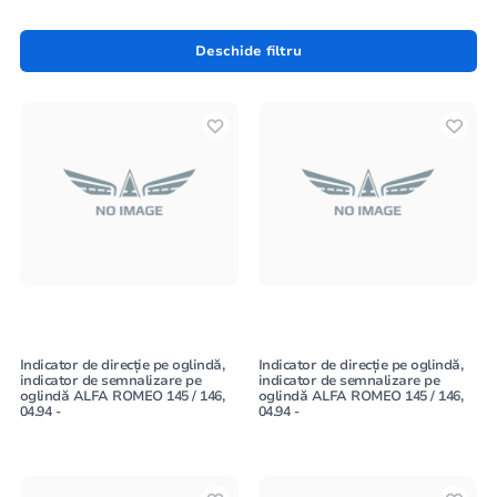
autoworld.md. Oferim un serviciu precum
lustruirea farurilor
și farurilor spate
, pentru a le reda strălucirea originală,
Deschide filtru
transparența și pentru a economisi bani.
Indicator de direcție pe oglindă,
Indicator de direcție pe oglindă,
indicator de semnalizare pe
indicator de semnalizare pe
oglindă ALFA ROMEO 145 / 146,
oglindă ALFA ROMEO 145 / 146,
04.94 -
04.94 -