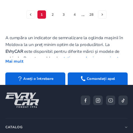
...
1
2
3
4
28
A cumpăra un indicator de semnalizare la oglinda mașinii în
Moldova la un preț minim optim de la producători. La
EVryCAR
este disponibil pentru diferite mărci și modele de
vehicule. Pe autoworld.md
puteți comanda și geamuri auto
,
Mai mult
elemente optice auto, piese de caroserie auto. Cel mai bun loc
pentru a cumpăra indicatoare de direcție în Chișinău este
compania EVryCAR, o companie de încredere și dovedită în
Aveți o întrebare
Comandați apel
timp: accesibilitate convenabilă, consultanți competenți, o
gamă largă de piese de schimb și servicii pentru geamurile
auto la cel mai atractiv preț.
CATALOG