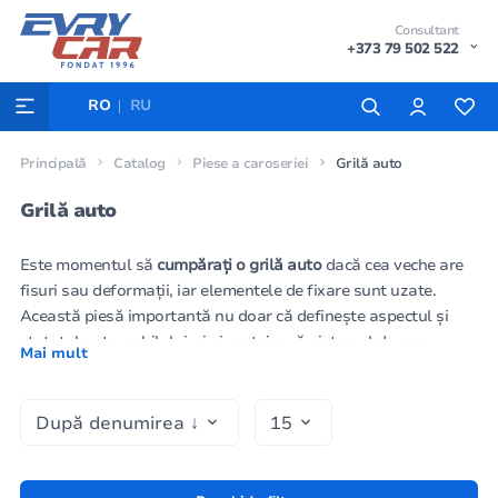
Consultant
+373 79 502 522
RO
RU
Principală
Catalog
Piese a caroseriei
Grilă auto
Grilă auto
Este momentul să
cumpărați o grilă auto
dacă cea veche are
fisuri sau deformații, iar elementele de fixare sunt uzate.
Această piesă importantă nu doar că definește aspectul și
statutul automobilului, ci și protejează sistemul de aer
Mai mult
condiționat și radiatorul de pietre mici, murdărie și alte
impurități de pe drum. La magazinele de
piese auto EVryCAR
puteți cumpăra ieftin
grile
, precum și
elemente de caroserie
,
ramă pentru radiator
și alte piese de schimb.