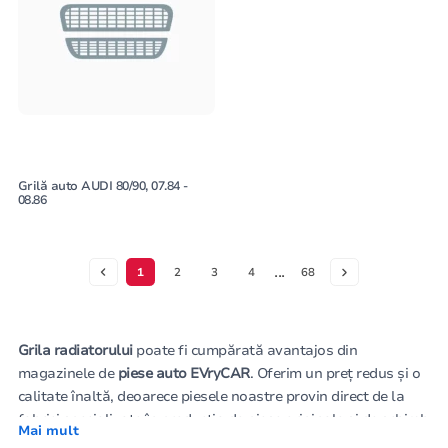
Grilă auto AUDI 80/90, 07.84 -
08.86
...
1
2
3
4
68
Grila radiatorului
poate fi cumpărată avantajos din
magazinele de
piese auto EVryCAR
. Oferim un preț redus și o
calitate înaltă, deoarece piesele noastre provin direct de la
fabrici specializate în producția de piese originale și de schimb
Mai mult
pentru vehicule. Acest lucru asigură o compatibilitate perfectă