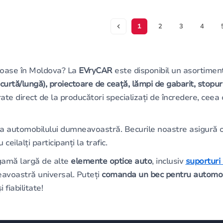
1
2
3
4
joase în Moldova? La
EVryCAR
este disponibil un asortimen
scurtă/lungă), proiectoare de ceață, lămpi de gabarit, stopuri
rate direct de la producători specializați de încredere, cee
a automobilului dumneavoastră. Becurile noastre asigură o l
ilalți participanți la trafic.
gamă largă de alte
elemente optice auto
, inclusiv
suporturi 
eavoastră universal. Puteți
comanda un bec pentru automob
fiabilitate!