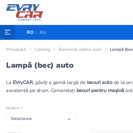
RO
RU
Principală
Catalog
Elemente optice auto
Lampă (bec
Lampă (bec) auto
La
EVryCAR
, găsiți o gamă largă de
becuri auto
de la pro
excelentă pe drum. Comandați
becuri pentru mașină
onli
MARCA *
Selectarea