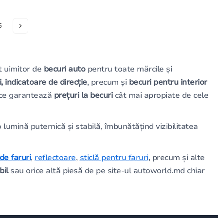
5
t uimitor de
becuri auto
pentru toate mărcile și
, indicatoare de direcție
, precum și
becuri pentru interior
a ce garantează
prețuri la becuri
cât mai apropiate de cele
umină puternică și stabilă, îmbunătățind vizibilitatea
de faruri
,
reflectoare
,
sticlă pentru faruri
, precum și alte
il
sau orice altă piesă de pe site-ul autoworld.md chiar