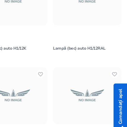
) auto H1/12K
Lampă (bec) auto H1/12RAL
Comandați apel