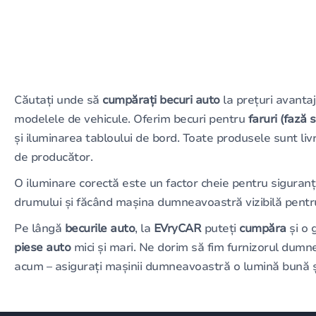
Căutați unde să
cumpărați becuri auto
la prețuri avanta
modelele de vehicule. Oferim becuri pentru
faruri (fază 
și iluminarea tabloului de bord. Toate produsele sunt liv
de producător.
O iluminare corectă este un factor cheie pentru siguranț
drumului și făcând mașina dumneavoastră vizibilă pentru ce
Pe lângă
becurile auto
, la
EVryCAR
puteți
cumpăra
și o 
piese auto
mici și mari. Ne dorim să fim furnizorul dumn
acum – asigurați mașinii dumneavoastră o lumină bună și 