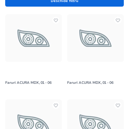
Deschide filtru
folosind orice formular de feedback de pe site-ul
autoworld.md, furnizând
codul VIN
din certificatul de
înmatriculare al mașinii (acesta este un șir de 17 caractere)
pentru o selecție precisă.
Faruri ACURA MDX, 01 - 06
Faruri ACURA MDX, 01 - 06