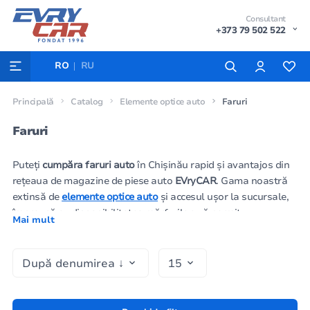
Consultant
+373 79 502 522
RO
RU
Principală
Catalog
Elemente optice auto
Faruri
Faruri
Puteți
cumpăra faruri auto
în Chișinău rapid și avantajos din
rețeaua de magazine de piese auto
EVryCAR
. Gama noastră
extinsă de
elemente optice auto
și accesul ușor la sucursale,
împreună cu disponibilitatea mărfurilor, vă permit
Mai mult
achiziționarea echipamentelor de iluminat pentru majoritatea
vehiculelor. Un
sistem de iluminare frontală
bun este cheia
unei deplasări sigure pe drum, asigurând vizibilitatea și
încrederea dumneavoastră. Dacă întâmpinați dificultăți în a
determina cu exactitate anul de fabricație al mașinii în
catalogul nostru, vă rugăm să contactați consultanții noștri