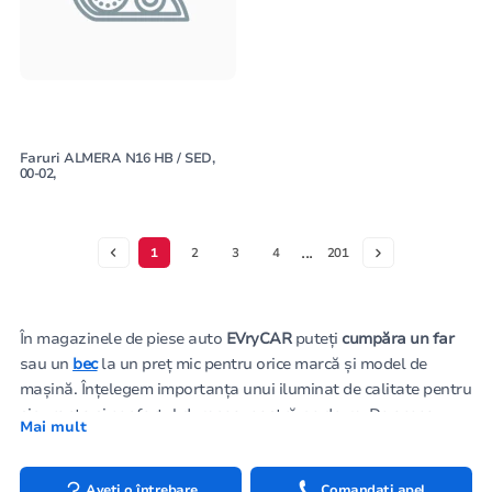
Faruri ALMERA N16 HB / SED,
00-02,
...
1
2
3
4
201
În magazinele de piese auto
EVryCAR
puteți
cumpăra un far
sau un
bec
la un preț mic pentru orice marcă și model de
mașină. Înțelegem importanța unui iluminat de calitate pentru
siguranța și confortul dumneavoastră pe drum. De aceea,
Mai mult
toate produsele noastre sunt livrate direct de la producători
de top precum
TYC, DEPO, AYFAR, MARS
și sunt certificate în
conformitate cu standardele europene stricte de calitate și
Aveți o întrebare
Comandați apel