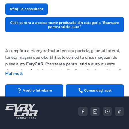
Aflați la consultant
Click pentru a accesa toate produsele din categoria "Etanșare
pentru sticla auto"
A cumpăra o etanșare/muluri pentru parbriz, geamul lateral,
luneta mașinii sau oberliht este comod la orice magazin de
piese auto
EVryCAR
. Etanșarea pentru sticla auto nu este
doar un truc de design al producătorilor auto, ci amortizează
Mai mult
perfect joncțiunea dintre caroserie și sticlă. Flexibil și
rezistent, se potrivește perfect geometriei, protejează ermetic
de praf, murdărie, umiditate.
Aveți o întrebare
Comandați apel
Este recomandabil să comandați
Înlocuirea sticlei auto
de la
specialiști cu experiență pe site-ul autoworld.md