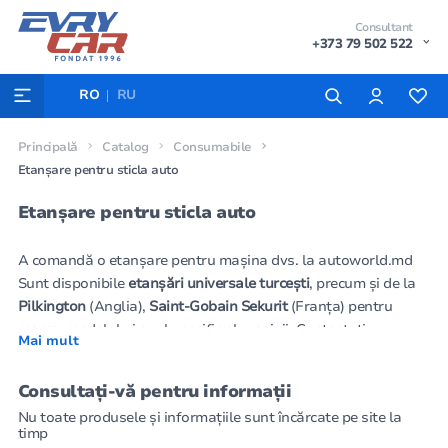
Consultant
+373 79 502 522
RO
RU
Principală
Catalog
Consumabile
Etanșare pentru sticla auto
Etanșare pentru sticla auto
A comandă o etanșare pentru mașina dvs. la autoworld.md
Sunt disponibile
etanșări universale turcești
, precum și de la
Pilkington
(Anglia),
Saint-Gobain Sekurit
(Franța) pentru
marca, modelul și anul specific al mașinii. Contactați
Mai mult
consultanții experimentați ai companiei
EVryCAR
aceștia vă
vor ajuta să alegeți accesoriile potrivite.
Cumpărarea unui
Consultați-vă pentru informații
parbriz
, a unui geam lateral sau lunetă este disponibilă și în
Nu toate produsele și informațiile sunt încărcate pe site la
cadrul sucursalelor.
timp