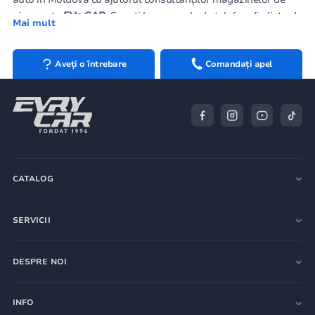
piese auto
EVryCAR
. Sunați la numerele de telefon din lista de
Mai mult
contacte sau adresați o întrebare prin intermediul
formularului de feedback de pe site. Este avantajos să
achiziționați
piese de caroserie auto
, radiatoare, geamuri
Aveți o întrebare
Comandați apel
auto, elemente optice auto și alte piese de fabrică de la orice
sucursală a companiei.
CATALOG
SERVICII
DESPRE NOI
INFO