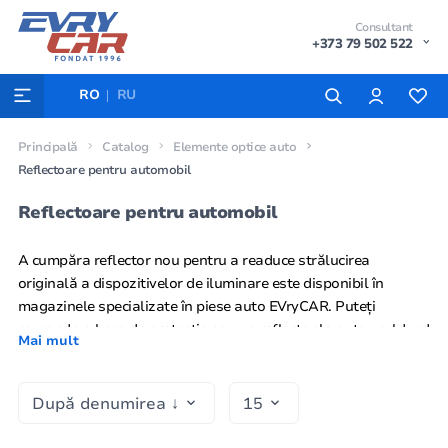
Consultant
+373 79 502 522
RO
RU
Principală
Catalog
Elemente optice auto
Reflectoare pentru automobil
Reflectoare pentru automobil
A cumpăra reflector nou pentru a readuce strălucirea
originală a dispozitivelor de iluminare este
disponibil în
magazinele specializate în piese auto EVryCAR
. Puteți
comanda o
bara de protecție
sau un reflector la autoworld.md
Mai mult
preț minim de la producatorii. Siguranța în trafic este formată
din multe detalii mărunte și fiecare dintre ele poate fi crucială
pentru a conduce fără accidente.