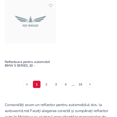
Reflectoare pentru automobil
BMW 5 SERIES, 10 -
...
1
2
3
4
16
Comandăți acum un reflector pentru automobilul dvs. la
autoworld.md Faceți alegerea corectă și cumpărați reflector
auto în Moldova cu ajutorul consultanților magazinelor de