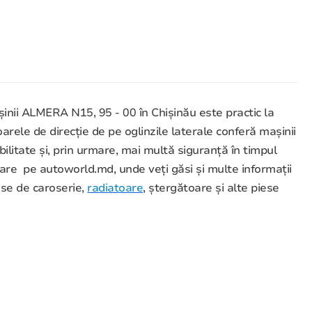
inii ALMERA N15, 95 - 00 în Chișinău este practic la
toarele de direcție de pe oglinzile laterale conferă mașinii
ibilitate și, prin urmare, mai multă siguranță în timpul
re pe autoworld.md, unde veți găsi și multe informații
ese de caroserie,
radiatoare
, ștergătoare și alte piese