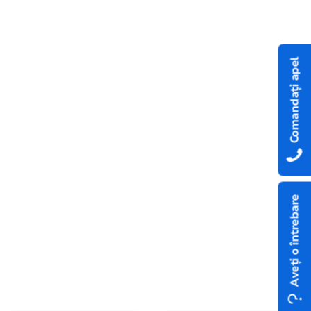
Comandați apel
Aveți o întrebare