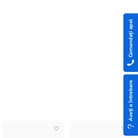
Comandați apel
Aveți o întrebare