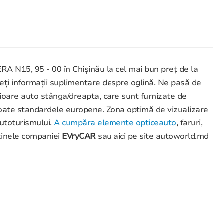
A N15, 95 - 00 în Chișinău la cel mai bun preț de la
neți informații suplimentare despre oglină. Ne pasă de
erioare auto stânga/dreapta, care sunt furnizate de
sc toate standardele europene. Zona optimă de vizualizare
autoturismului.
A cumpăra elemente optice
auto
, faruri,
azinele companiei
EVryCAR
sau aici pe site autoworld.md