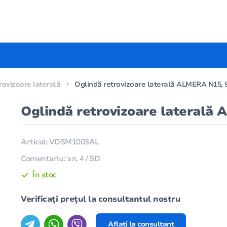
rovizoare laterală
Oglindă retrovizoare laterală ALMERA N15, 9
Oglindă retrovizoare laterală 
Articol: VDSM1003AL
Comentariu: эл. 4 / 5D
În stoc
Verificați prețul la consultantul nostru
Aflați la consultant