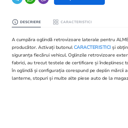
DESCRIERE
CARACTERISTICI
A cumpăra oglindă retrovizoare laterale pentru ALMER
producător. Activați butonul
CARACTERISTICI
și obți
siguranța fiecărui vehicul. Oglinzile retrovizoare ext
fabrici, au trecut testele de certificare și îndepline
în oglindă și configurația corespund pe deplin mărcii 
lanterne, stopuri și multe alte piese auto de la mag