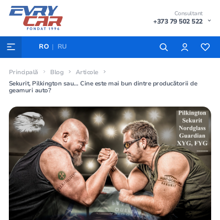
Consultant
+373 79 502 522
RO
RU
Principală
Blog
Articole
Sekurit, Pilkington sau… Cine este mai bun dintre producătorii de
geamuri auto?