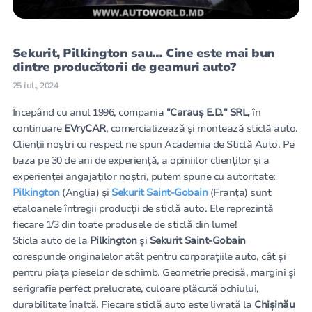
Sekurit, Pilkington sau… Cine este mai bun
dintre producătorii de geamuri auto?
25 iul., 2024
Începând cu anul 1996, compania
"Carauș E.D." SRL,
în
continuare
EVryCAR
, comercializează și montează sticlă auto.
Clienții noștri сu respect ne spun Academia de Sticlă Auto. Pe
baza pe 30 de ani de experiență, a opiniilor clienților și a
experienței angajaților noștri, putem spune cu autoritate:
Pilkington
(Anglia) și
Sekurit Saint-Gobain
(Franța) sunt
etaloanele întregii producții de sticlă auto. Ele reprezintă
fiecare 1/3 din toate produsele de sticlă din lume!
Sticla auto de la
Pilkington
și
Sekurit Saint-Gobain
corespunde originalelor atât pentru corporațiile auto, cât și
pentru piața pieselor de schimb. Geometrie precisă, margini și
serigrafie perfect prelucrate, culoare plăcută ochiului,
durabilitate înaltă. Fiecare sticlă auto este livrată la
Chișinău