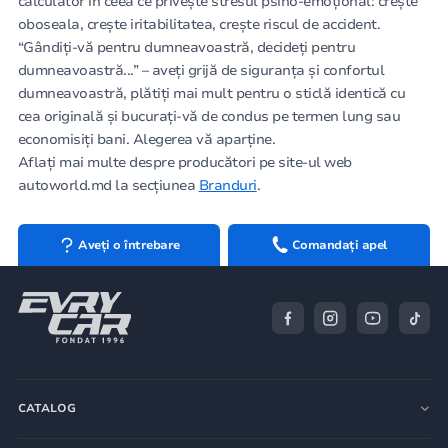
calculator în ceea ce privește stresul psiho-emoțional: crește
oboseala, crește iritabilitatea, crește riscul de accident.
“Gândiți-vă pentru dumneavoastră, decideți pentru
dumneavoastră...” – aveți grijă de siguranța și confortul
dumneavoastră, plătiți mai mult pentru o sticlă identică cu
cea originală și bucurați-vă de condus pe termen lung sau
economisiți bani. Alegerea vă aparține.
Aflați mai multe despre producători pe site-ul web
autoworld.md la secțiunea
Branduri
.
Aveți o întrebare
Comandați apel
CATALOG