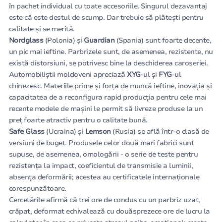
în pachet individual cu toate accesoriile. Singurul dezavantaj
este că este destul de scump. Dar trebuie să plătești pentru
calitate și se merită.
Nordglass
(Polonia) și
Guardian
(Spania) sunt foarte decente,
un pic mai ieftine. Parbrizele sunt, de asemenea, rezistente, nu
există distorsiuni, se potrivesc bine la deschiderea caroseriei.
Automobiliștii moldoveni apreciază
XYG
-ul și
FYG
-ul
chinezesc. Materiile prime și forța de muncă ieftine, inovația și
capacitatea de a reconfigura rapid producția pentru cele mai
recente modele de mașini le permit să livreze produse la un
preț foarte atractiv pentru o calitate bună.
Safe Glass
(Ucraina) și
Lemson
(Rusia) se află într-o clasă de
versiuni de buget. Produsele celor două mari fabrici sunt
supuse, de asemenea, omologării - o serie de teste pentru
rezistența la impact, coeficientul de transmisie a luminii,
absența deformării; acestea au certificatele internaționale
corespunzătoare.
Cercetările afirmă că trei ore de condus cu un parbriz uzat,
crăpat, deformat echivalează cu douăsprezece ore de lucru la