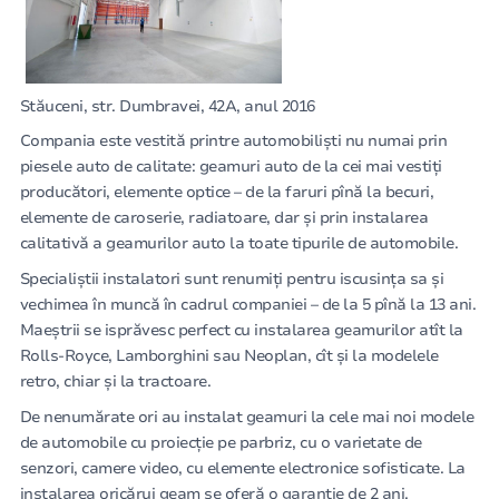
Stăuceni, str. Dumbravei, 42А, anul 2016
Compania este vestită printre automobiliști nu numai prin
piesele auto de calitate: geamuri auto de la cei mai vestiți
producători, elemente optice – de la faruri pînă la becuri,
elemente de caroserie, radiatoare, dar și prin instalarea
calitativă a geamurilor auto la toate tipurile de automobile.
Specialiștii instalatori sunt renumiți pentru iscusința sa și
vechimea în muncă în cadrul companiei – de la 5 pînă la 13 ani.
Maeștrii se isprăvesc perfect cu instalarea geamurilor atît la
Rolls-Royce, Lamborghini sau Neoplan, cît și la modelele
retro, chiar și la tractoare.
De nenumărate ori au instalat geamuri la cele mai noi modele
de automobile cu proiecție pe parbriz, cu o varietate de
senzori, camere video, cu elemente electronice sofisticate. La
instalarea oricărui geam se oferă o garanție de 2 ani.