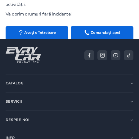
activității.
Vă dorim drumuri fără incidente!
Aveți o întrebare
Comandați apel
CATALOG
SERVICII
DESPRE NOI
INFO