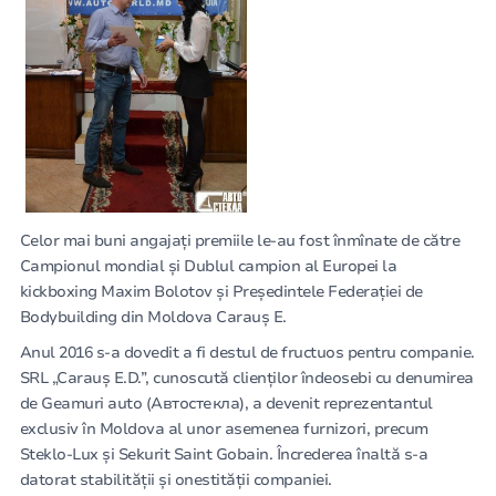
Celor mai buni angajați premiile le-au fost înmînate de către
Campionul mondial și Dublul campion al Europei la
kickboxing Maxim Bolotov și Preşedintele Federaţiei de
Bodybuilding din Moldova Carauș E.
Anul 2016 s-a dovedit a fi destul de fructuos pentru companie.
SRL „Carauș E.D.”, cunoscută clienților îndeosebi cu denumirea
de Geamuri auto (Автостекла), a devenit reprezentantul
exclusiv în Moldova al unor asemenea furnizori, precum
Steklo-Lux și Sekurit Saint Gobain. Încrederea înaltă s-a
datorat stabilității și onestității companiei.