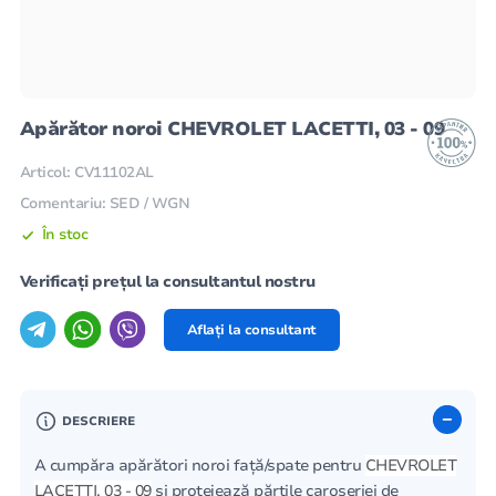
Apărător noroi CHEVROLET LACETTI, 03 - 09
Articol: CV11102AL
Comentariu: SED / WGN
În stoc
Verificați prețul la consultantul nostru
Aflați la consultant
DESCRIERE
A cumpăra apărători noroi față/spate pentru
CHEVROLET
LACETTI, 03 - 09
și protejează părțile caroseriei de