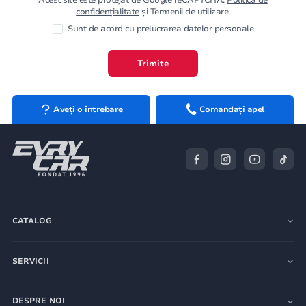
confidențialitate
și Termenii de utilizare.
Sunt de acord cu prelucrarea datelor personale
Trimite
Aveți o întrebare
Comandați apel
CATALOG
SERVICII
DESPRE NOI