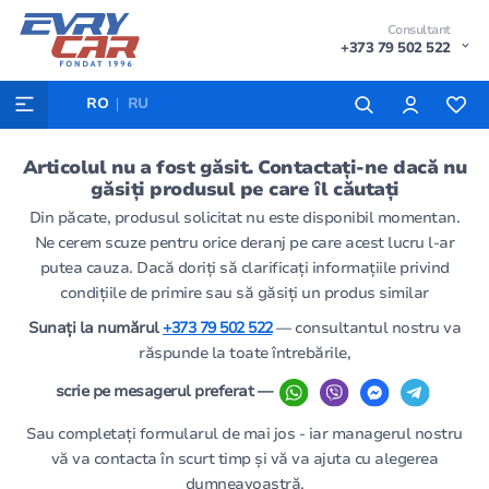
Consultant
+373 79 502 522
RO
RU
Articolul nu a fost găsit. Contactați-ne dacă nu
găsiți produsul pe care îl căutați
Din păcate, produsul solicitat nu este disponibil momentan.
Ne cerem scuze pentru orice deranj pe care acest lucru l-ar
putea cauza. Dacă doriți să clarificați informațiile privind
condițiile de primire sau să găsiți un produs similar
Sunați la numărul
+373 79 502 522
— consultantul nostru va
răspunde la toate întrebările,
scrie pe mesagerul preferat —
Sau completați formularul de mai jos - iar managerul nostru
vă va contacta în scurt timp și vă va ajuta cu alegerea
dumneavoastră.