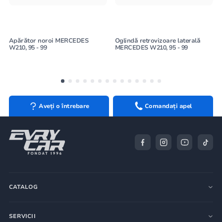
Apărător noroi MERCEDES
Oglindă retrovizoare laterală
W210, 95 - 99
MERCEDES W210, 95 - 99
Aveți o întrebare
Comandați apel
CATALOG
SERVICII