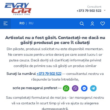
Consultant
+373 79 502 522
RO
RU
Articolul nu a fost găsit. Contactați-ne dacă nu
găsiți produsul pe care îl căutați
Din păcate, produsul solicitat nu este disponibil momentan.
Ne cerem scuze pentru orice deranj pe care acest lucru l-ar
putea cauza. Dacă doriți să clarificați informațiile privind
condițiile de primire sau să găsiți un produs similar
Sunați la numărul
+373 79 502 522
— consultantul nostru va
răspunde la toate întrebările,
scrie pe mesagerul preferat —
Sau completați formularul de mai jos - iar managerul nostru
vă va contacta în scurt timp și vă va ajuta cu alegerea
dumneavoastră.