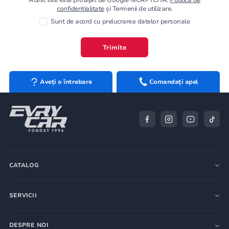
confidențialitate
și Termenii de utilizare.
Sunt de acord cu prelucrarea datelor personale
Trimite
Aveți o întrebare
Comandați apel
CATALOG
SERVICII
DESPRE NOI