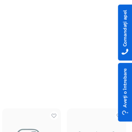
Comandați apel
Aveți o întrebare