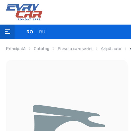
RO
RU
Principală
Catalog
Piese a caroseriei
Aripă auto