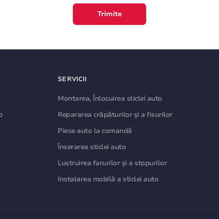
Trimite
SERVICII
Montarea, Înlocuirea sticlei auto
o
Repararea crăpăturilor și a fisurilor
Piese auto la comandă
Înserarea sticlei auto
Lustruirea farurilor și a stopurilor
Instalarea mobilă a sticlei auto