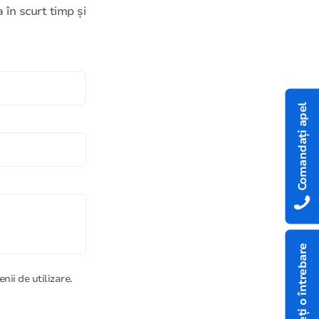
în scurt timp și
Comandați apel
Aveți o întrebare
nii de utilizare.