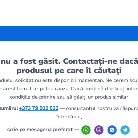
 nu a fost găsit. Contactați-ne dacă
produsul pe care îl căutați
odusul solicitat nu este disponibil momentan. Ne cerem scu
 acest lucru l-ar putea cauza. Dacă doriți să clarificați infor
condițiile de primire sau să găsiți un produs similar
 numărul
+373 79 502 522
— consultantul nostru va răspund
întrebările,
scrie pe mesagerul preferat —