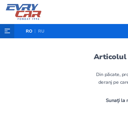
RO
RU
Articolul
Din păcate, pr
deranj pe care
Sunați la