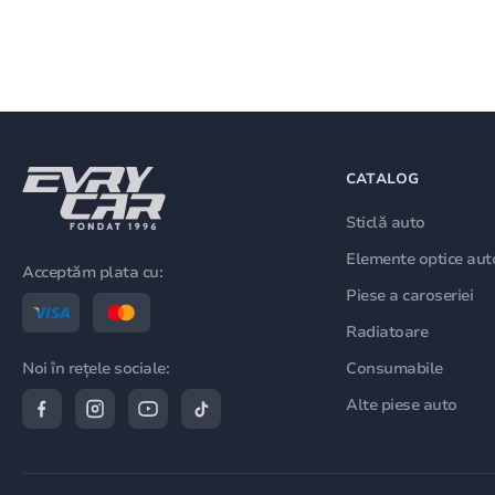
CATALOG
Sticlă auto
Elemente optice aut
Acceptăm plata cu:
Piese a caroseriei
Radiatoare
Consumabile
Noi în rețele sociale:
Alte piese auto