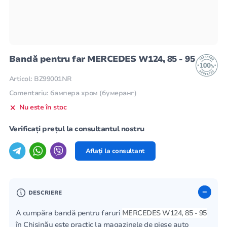
Bandă pentru far MERCEDES W124, 85 - 95
Articol: BZ99001NR
Comentariu: бампера хром (бумеранг)
Nu este în stoc
Verificați prețul la consultantul nostru
Aflați la consultant
DESCRIERE
A cumpăra bandă pentru faruri
MERCEDES W124, 85 - 95
în Chișinău este practic la magazinele de piese auto