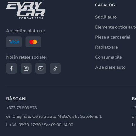
CATALOG
Sticlă auto
Elemente optice aut
Acceptăm plata cu:
Piese a caroseriei
Radiatoare
Consumabile
Noi în rețele sociale:
Alte piese auto
RÂȘCANI
B
+373 78 808 878
+3
or. Chișinău, Centru auto MEGA, str. Socoleni, 1
or
Lu-Vi: 08:30-17:30 / Sa: 09:00-14:00
Lu