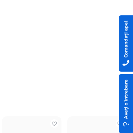
Comandați apel
Aveți o întrebare