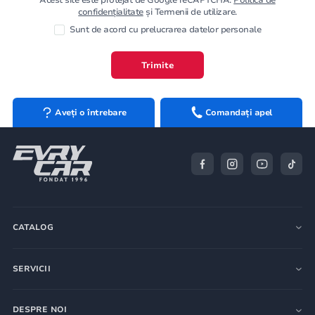
confidențialitate
și Termenii de utilizare.
Sunt de acord cu prelucrarea datelor personale
Trimite
Aveți o întrebare
Comandați apel
CATALOG
SERVICII
DESPRE NOI