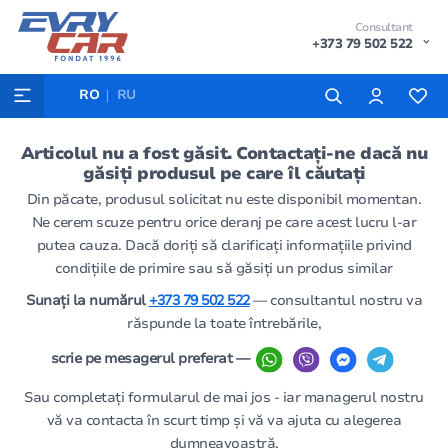
Consultant
+373 79 502 522
RO
RU
Articolul nu a fost găsit. Contactați-ne dacă nu
găsiți produsul pe care îl căutați
Din păcate, produsul solicitat nu este disponibil momentan.
Ne cerem scuze pentru orice deranj pe care acest lucru l-ar
putea cauza. Dacă doriți să clarificați informațiile privind
condițiile de primire sau să găsiți un produs similar
Sunați la numărul
+373 79 502 522
— consultantul nostru va
răspunde la toate întrebările,
scrie pe mesagerul preferat —
Sau completați formularul de mai jos - iar managerul nostru
vă va contacta în scurt timp și vă va ajuta cu alegerea
dumneavoastră.