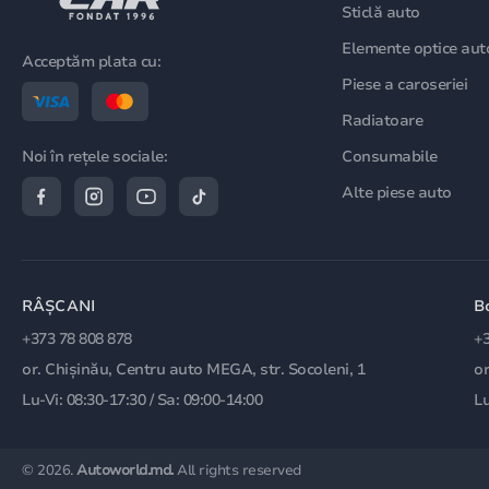
Sticlă auto
Elemente optice aut
Acceptăm plata cu:
Piese a caroseriei
Radiatoare
Consumabile
Noi în rețele sociale:
Alte piese auto
RÂȘCANI
B
+373 78 808 878
+3
or. Chișinău, Centru auto MEGA, str. Socoleni, 1
or
Lu-Vi: 08:30-17:30 / Sa: 09:00-14:00
Lu
© 2026.
Autoworld.md.
All rights reserved