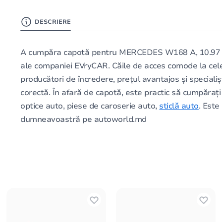
DESCRIERE
A cumpăra capotă pentru MERCEDES W168 A, 10.97 - 0
ale companiei EVryCAR. Căile de acces comode la cele 
producători de încredere, prețul avantajos și speciali
corectă. În afară de capotă, este practic să cumpăr
optice auto, piese de caroserie auto,
sticlă auto
. Est
dumneavoastră pe autoworld.md