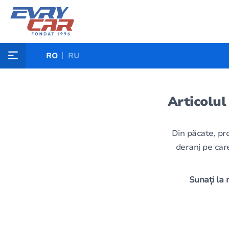
RO
RU
Articolul
Din păcate, pr
deranj pe care
Sunați la