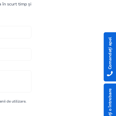
în scurt timp și
Comandați apel
Aveți o întrebare
nii de utilizare.