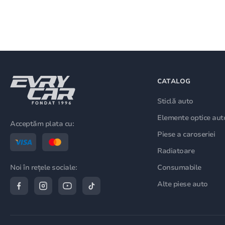
CATALOG
Sticlă auto
Elemente optice aut
Acceptăm plata cu:
Piese a caroseriei
Radiatoare
Consumabile
Noi în rețele sociale:
Alte piese auto