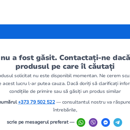
 nu a fost găsit. Contactați-ne dacă
produsul pe care îl căutați
odusul solicitat nu este disponibil momentan. Ne cerem scu
 acest lucru l-ar putea cauza. Dacă doriți să clarificați infor
condițiile de primire sau să găsiți un produs similar
 numărul
+373 79 502 522
— consultantul nostru va răspund
întrebările,
scrie pe mesagerul preferat —