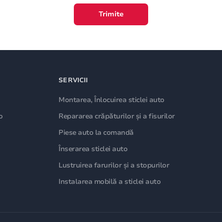
Trimite
SERVICII
Montarea, Înlocuirea sticlei auto
o
Repararea crăpăturilor și a fisurilor
Piese auto la comandă
Înserarea sticlei auto
Lustruirea farurilor și a stopurilor
Instalarea mobilă a sticlei auto