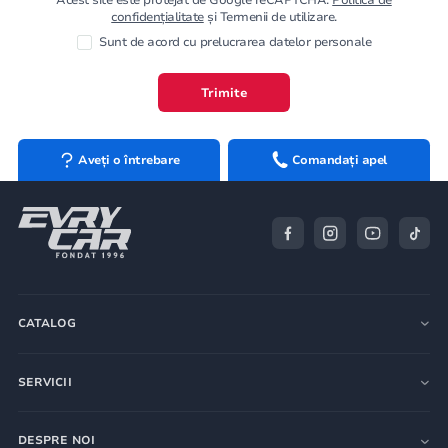
confidențialitate
și Termenii de utilizare.
Sunt de acord cu prelucrarea datelor personale
Trimite
Aveți o întrebare
Comandați apel
CATALOG
SERVICII
DESPRE NOI