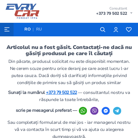
Consultant
+373 79 502 522
RO
RU
Articolul nu a fost găsit. Contactați-ne dacă nu
găsiți produsul pe care îl căutați
Din păcate, produsul solicitat nu este disponibil momentan.
Ne cerem scuze pentru orice deranj pe care acest lucru l-ar
putea cauza. Dacă doriți să clarificați informațiile privind
condițiile de primire sau să găsiți un produs similar
Sunați la numărul
+373 79 502 522
— consultantul nostru va
răspunde la toate întrebările,
scrie pe mesagerul preferat —
Sau completați formularul de mai jos - iar managerul nostru
vă va contacta în scurt timp și vă va ajuta cu alegerea
dumneavoastră.