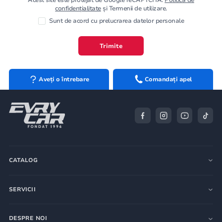
confidențialitate
și Termenii de utilizare.
Sunt de acord cu prelucrarea datelor personale
Trimite
Aveți o întrebare
Comandați apel
CATALOG
SERVICII
DESPRE NOI