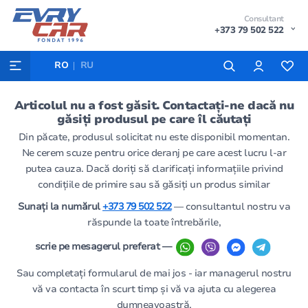
Consultant
+373 79 502 522
RO
RU
Articolul nu a fost găsit. Contactați-ne dacă nu
găsiți produsul pe care îl căutați
Din păcate, produsul solicitat nu este disponibil momentan.
Ne cerem scuze pentru orice deranj pe care acest lucru l-ar
putea cauza. Dacă doriți să clarificați informațiile privind
condițiile de primire sau să găsiți un produs similar
Sunați la numărul
+373 79 502 522
— consultantul nostru va
răspunde la toate întrebările,
scrie pe mesagerul preferat —
Sau completați formularul de mai jos - iar managerul nostru
vă va contacta în scurt timp și vă va ajuta cu alegerea
dumneavoastră.