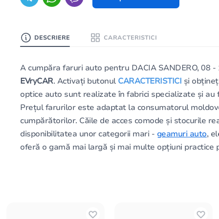
DESCRIERE
CARACTERISTICI
A cumpăra faruri auto pentru DACIA SANDERO, 08 - 12
EVryCAR
. Activați butonul
CARACTERISTICI
și obțineț
optice auto sunt realizate în fabrici specializate și au
Prețul farurilor este adaptat la consumatorul moldove
cumpărătorilor. Căile de acces comode și stocurile rea
disponibilitatea unor categorii mari -
geamuri auto
, e
oferă o gamă mai largă și mai multe opțiuni practice p