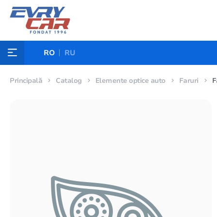
RO
RU
Principală
Catalog
Elemente optice auto
Faruri
F