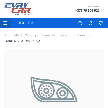
Consultant
+373 79 502 522
RO
RU
Principală
Catalog
Elemente optice auto
Faruri
Faruri DAF XF 95, 97 - 02