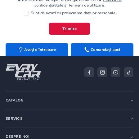
confidențialitate
și Termenii de utilizare.
Sunt de acord cu prelucrarea datelor personale
Trimite
Aveți o întrebare
Comandați apel
CATALOG
SERVICII
DESPRE NOI