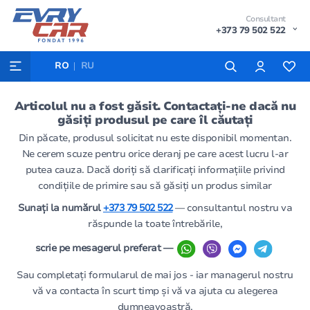
Consultant
+373 79 502 522
RO
RU
Articolul nu a fost găsit. Contactați-ne dacă nu
găsiți produsul pe care îl căutați
Din păcate, produsul solicitat nu este disponibil momentan.
Ne cerem scuze pentru orice deranj pe care acest lucru l-ar
putea cauza. Dacă doriți să clarificați informațiile privind
condițiile de primire sau să găsiți un produs similar
Sunați la numărul
+373 79 502 522
— consultantul nostru va
răspunde la toate întrebările,
scrie pe mesagerul preferat —
Sau completați formularul de mai jos - iar managerul nostru
vă va contacta în scurt timp și vă va ajuta cu alegerea
dumneavoastră.