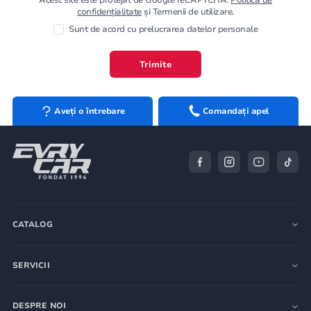
confidențialitate
și Termenii de utilizare.
Sunt de acord cu prelucrarea datelor personale
Trimite
Aveți o întrebare
Comandați apel
CATALOG
SERVICII
DESPRE NOI