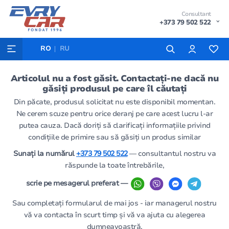
Consultant
+373 79 502 522
RO
RU
Articolul nu a fost găsit. Contactați-ne dacă nu
găsiți produsul pe care îl căutați
Din păcate, produsul solicitat nu este disponibil momentan.
Ne cerem scuze pentru orice deranj pe care acest lucru l-ar
putea cauza. Dacă doriți să clarificați informațiile privind
condițiile de primire sau să găsiți un produs similar
Sunați la numărul
+373 79 502 522
— consultantul nostru va
răspunde la toate întrebările,
scrie pe mesagerul preferat —
Sau completați formularul de mai jos - iar managerul nostru
vă va contacta în scurt timp și vă va ajuta cu alegerea
dumneavoastră.