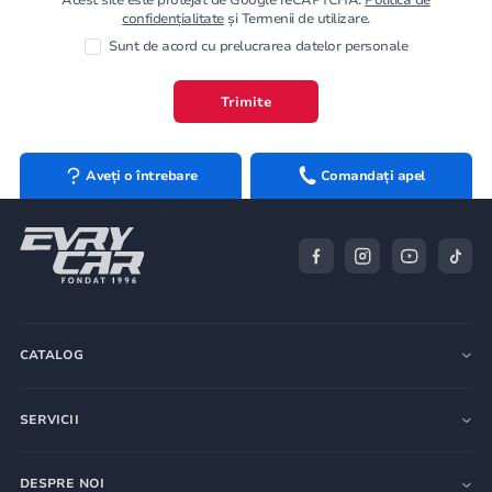
confidențialitate
și Termenii de utilizare.
Sunt de acord cu prelucrarea datelor personale
Trimite
Aveți o întrebare
Comandați apel
CATALOG
SERVICII
DESPRE NOI