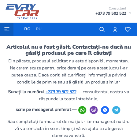
Consultant
+373 79 502 522
RO
RU
Articolul nu a fost găsit. Contactați-ne dacă nu
găsiți produsul pe care îl căutați
Din păcate, produsul solicitat nu este disponibil momentan.
Ne cerem scuze pentru orice deranj pe care acest lucru l-ar
putea cauza. Dacă doriți să clarificați informațiile privind
condițiile de primire sau să găsiți un produs similar
Sunați la numărul
+373 79 502 522
— consultantul nostru va
răspunde la toate întrebările,
scrie pe mesagerul preferat —
Sau completați formularul de mai jos - iar managerul nostru
vă va contacta în scurt timp și vă va ajuta cu alegerea
dumneavoastră.