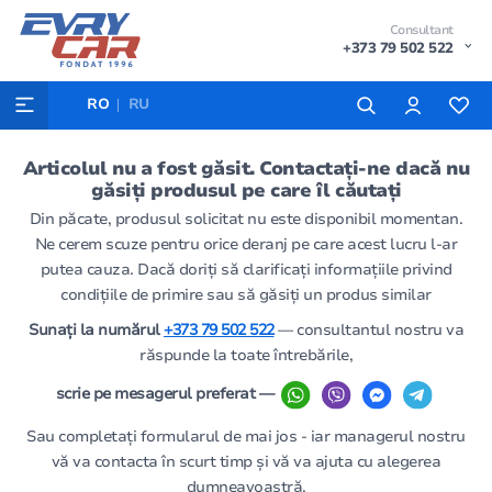
Consultant
+373 79 502 522
RO
RU
Articolul nu a fost găsit. Contactați-ne dacă nu
găsiți produsul pe care îl căutați
Din păcate, produsul solicitat nu este disponibil momentan.
Ne cerem scuze pentru orice deranj pe care acest lucru l-ar
putea cauza. Dacă doriți să clarificați informațiile privind
condițiile de primire sau să găsiți un produs similar
Sunați la numărul
+373 79 502 522
— consultantul nostru va
răspunde la toate întrebările,
scrie pe mesagerul preferat —
Sau completați formularul de mai jos - iar managerul nostru
vă va contacta în scurt timp și vă va ajuta cu alegerea
dumneavoastră.