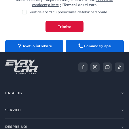
confidențialitate
și Termenii de utilizare.
Sunt de acord cu prelucrarea datelor personale
Trimite
Aveți o întrebare
Comandați apel
CATALOG
SERVICII
DESPRE NOI