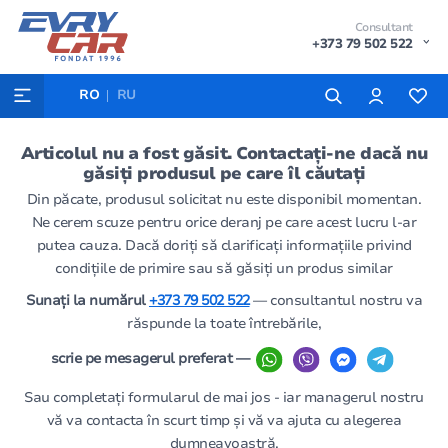
Consultant
+373 79 502 522
RO
RU
Articolul nu a fost găsit. Contactați-ne dacă nu
găsiți produsul pe care îl căutați
Din păcate, produsul solicitat nu este disponibil momentan.
Ne cerem scuze pentru orice deranj pe care acest lucru l-ar
putea cauza. Dacă doriți să clarificați informațiile privind
condițiile de primire sau să găsiți un produs similar
Sunați la numărul
+373 79 502 522
— consultantul nostru va
răspunde la toate întrebările,
scrie pe mesagerul preferat —
Sau completați formularul de mai jos - iar managerul nostru
vă va contacta în scurt timp și vă va ajuta cu alegerea
dumneavoastră.