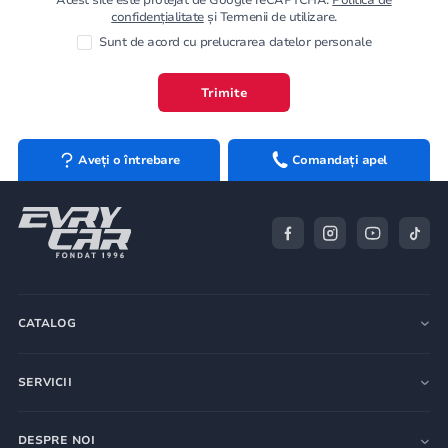
confidențialitate
și Termenii de utilizare.
Sunt de acord cu prelucrarea datelor personale
Trimite
Aveți o întrebare
Comandați apel
CATALOG
SERVICII
DESPRE NOI