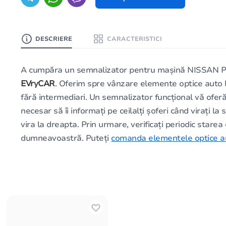
DESCRIERE
CARACTERISTICI
A cumpăra un semnalizator pentru mașină NISSAN PR
EVryCAR
. Oferim spre vânzare elemente optice auto l
fără intermediari. Un semnalizator funcțional vă ofer
necesar să îi informați pe ceilalți șoferi când virați 
vira la dreapta. Prin urmare, verificați periodic starea
dumneavoastră. Puteți
comanda elementele optice a