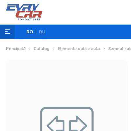
RO
RU
Principală
Catalog
Elemente optice auto
Semnalizato