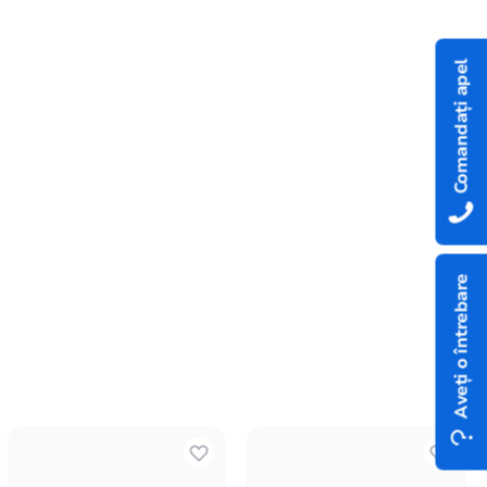
Comandați apel
Aveți o întrebare