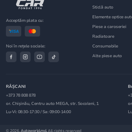
Sticlă auto
Elemente optice aut
Acceptăm plata cu:
Piese a caroseriei
Radiatoare
Consumabile
Noi în rețele sociale:
Alte piese auto
RÂȘCANI
B
+373 78 808 878
+3
or. Chișinău, Centru auto MEGA, str. Socoleni, 1
or
Lu-Vi: 08:30-17:30 / Sa: 09:00-14:00
Lu
© 2026.
Autoworld.md.
All rights reserved