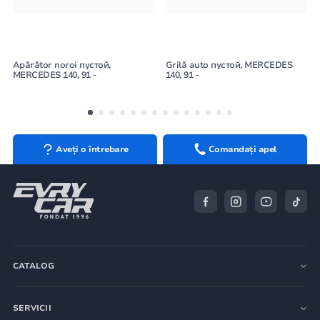
Apărător noroi пустой,
Grilă auto пустой, MERCEDES
MERCEDES 140, 91 -
140, 91 -
Aveți o întrebare
Comandați apel
CATALOG
SERVICII