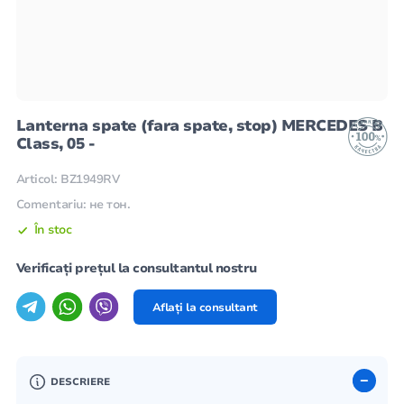
Lanterna spate (fara spate, stop) MERCEDES B
Class, 05 -
Articol: BZ1949RV
Comentariu: не тон.
În stoc
Verificați prețul la consultantul nostru
Aflați la consultant
DESCRIERE