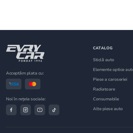
CATALOG
Sticlă auto
Elemente optice aut
Acceptăm plata cu:
Piese a caroseriei
Radiatoare
Consumabile
Noi în rețele sociale:
Alte piese auto