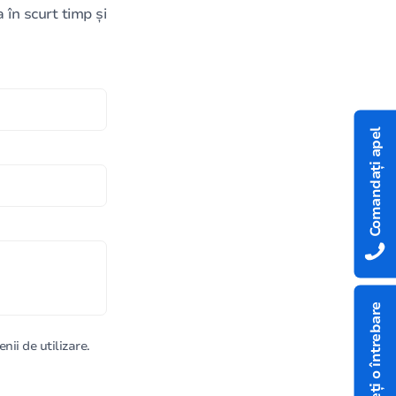
în scurt timp și
Comandați apel
Aveți o întrebare
nii de utilizare.