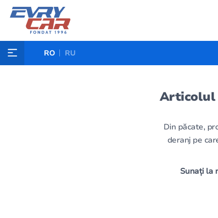
RO
RU
Articolul
Din păcate, pr
deranj pe care
Sunați la