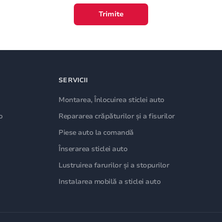
Trimite
SERVICII
Montarea, Înlocuirea sticlei auto
o
Repararea crăpăturilor și a fisurilor
Piese auto la comandă
Înserarea sticlei auto
Lustruirea farurilor și a stopurilor
Instalarea mobilă a sticlei auto