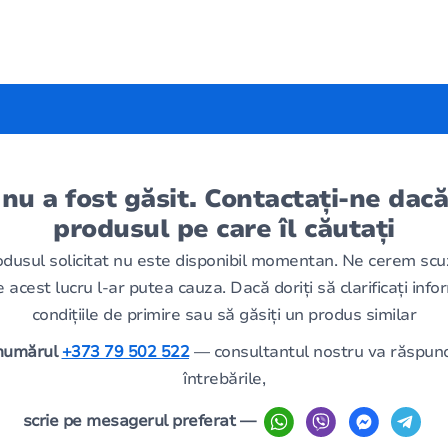
 nu a fost găsit. Contactați-ne dacă
produsul pe care îl căutați
odusul solicitat nu este disponibil momentan. Ne cerem scu
 acest lucru l-ar putea cauza. Dacă doriți să clarificați infor
condițiile de primire sau să găsiți un produs similar
 numărul
+373 79 502 522
— consultantul nostru va răspund
întrebările,
scrie pe mesagerul preferat —