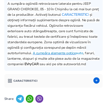
A cumpăra oglindă retrovizoare laterale pentru JEEP
GRAND CHEROKEE, 05 - 10 în Chișinău la cel mai bun preț
de la producător. Activați butonul
CARACTERISTICI
și
obțineți informații suplimentare despre oglină. Ne pasă de
siguranța fiecărui vehicul. Oglinzile retrovizoare
exterioare auto stânga/dreapta, care sunt furnizate de
fabrici, au trecut testele de certificare și îndeplinesc toate
standardele europene. Zona optimă de vizualizare în
oglindă și configurația corespund pe deplin mărcii
autoturismului.
A cumpăra elemente optice
auto
, faruri,
lanterne, stopuri și multe alte piese auto de la magazinele
companiei
EVryCAR
sau aici pe site autoworld.md
CARACTERISTICI
Share: