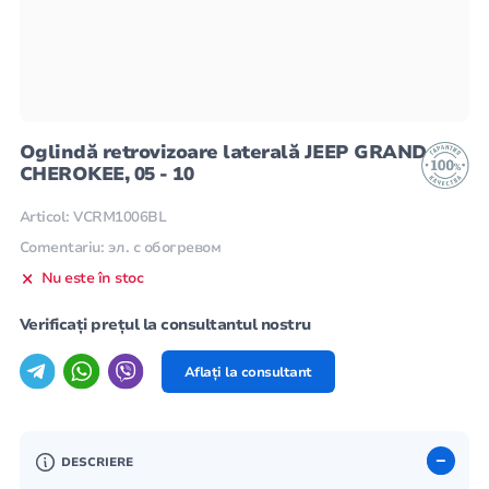
Oglindă retrovizoare laterală JEEP GRAND
CHEROKEE, 05 - 10
Articol: VCRM1006BL
Comentariu: эл. с обогревом
Nu este în stoc
Verificați prețul la consultantul nostru
Aflați la consultant
DESCRIERE