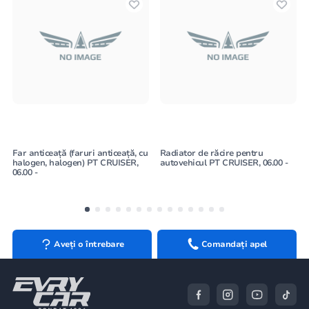
Far anticeață (faruri anticeață, cu
Radiator de răcire pentru
halogen, halogen) PT CRUISER,
autovehicul PT CRUISER, 06.00 -
06.00 -
Aveți o întrebare
Comandați apel