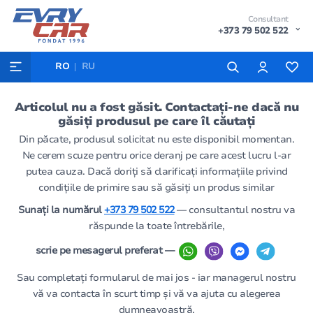
Consultant
+373 79 502 522
RO
RU
Articolul nu a fost găsit. Contactați-ne dacă nu
găsiți produsul pe care îl căutați
Din păcate, produsul solicitat nu este disponibil momentan.
Ne cerem scuze pentru orice deranj pe care acest lucru l-ar
putea cauza. Dacă doriți să clarificați informațiile privind
condițiile de primire sau să găsiți un produs similar
Sunați la numărul
+373 79 502 522
— consultantul nostru va
răspunde la toate întrebările,
scrie pe mesagerul preferat —
Sau completați formularul de mai jos - iar managerul nostru
vă va contacta în scurt timp și vă va ajuta cu alegerea
dumneavoastră.