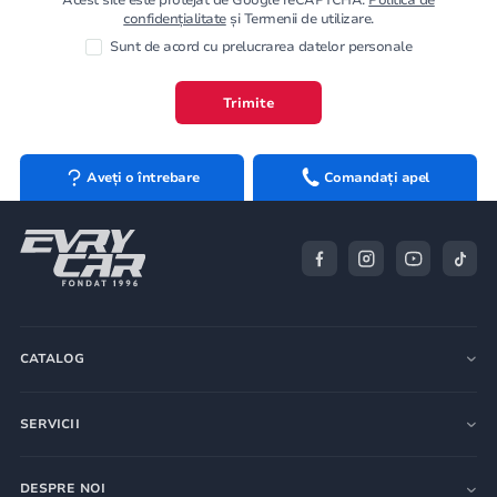
confidențialitate
și Termenii de utilizare.
Sunt de acord cu prelucrarea datelor personale
Trimite
Aveți o întrebare
Comandați apel
CATALOG
SERVICII
DESPRE NOI