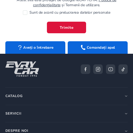
confidențialitate
și Termenii de utilizare.
Sunt de acord cu prelucrarea datelor personale
Trimite
Aveți o întrebare
Comandați apel
CATALOG
SERVICII
DESPRE NOI