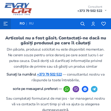
Consultant
+373 79 502 522
RO
RU
Articolul nu a fost găsit. Contactați-ne dacă nu
găsiți produsul pe care îl căutați
Din păcate, produsul solicitat nu este disponibil momentan.
Ne cerem scuze pentru orice deranj pe care acest lucru l-ar
putea cauza. Dacă doriți să clarificați informațiile privind
condițiile de primire sau să găsiți un produs similar
Sunați la numărul
+373 79 502 522
— consultantul nostru va
răspunde la toate întrebările,
scrie pe mesagerul preferat —
Sau completați formularul de mai jos - iar managerul nostru
vă va contacta în scurt timp și vă va ajuta cu alegerea
dumneavoastră.