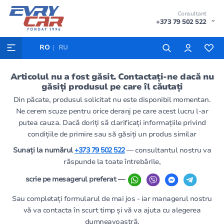
Consultant
+373 79 502 522
RO
RU
Articolul nu a fost găsit. Contactați-ne dacă nu
găsiți produsul pe care îl căutați
Din păcate, produsul solicitat nu este disponibil momentan.
Ne cerem scuze pentru orice deranj pe care acest lucru l-ar
putea cauza. Dacă doriți să clarificați informațiile privind
condițiile de primire sau să găsiți un produs similar
Sunați la numărul
+373 79 502 522
— consultantul nostru va
răspunde la toate întrebările,
scrie pe mesagerul preferat —
Sau completați formularul de mai jos - iar managerul nostru
vă va contacta în scurt timp și vă va ajuta cu alegerea
dumneavoastră.