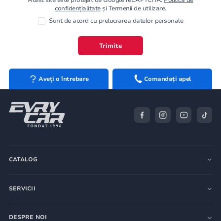
confidențialitate
și Termenii de utilizare.
Sunt de acord cu prelucrarea datelor personale
Trimite
Aveți o întrebare
Comandați apel
CATALOG
SERVICII
DESPRE NOI