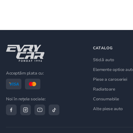
CATALOG
Sticlă auto
Elemente optice aut
Acceptăm plata cu:
Piese a caroseriei
Radiatoare
Consumabile
Noi în rețele sociale:
Alte piese auto