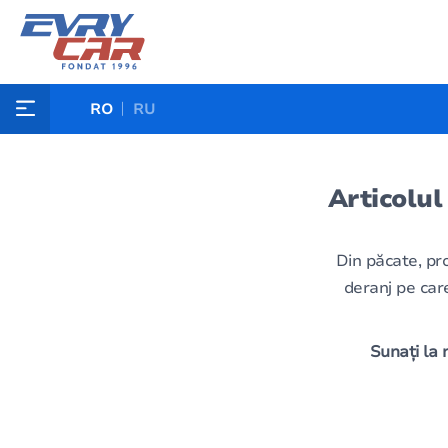
RO
RU
Articolul
Din păcate, pr
deranj pe care
Sunați la