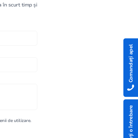
în scurt timp și
Comandați apel
Aveți o întrebare
nii de utilizare.