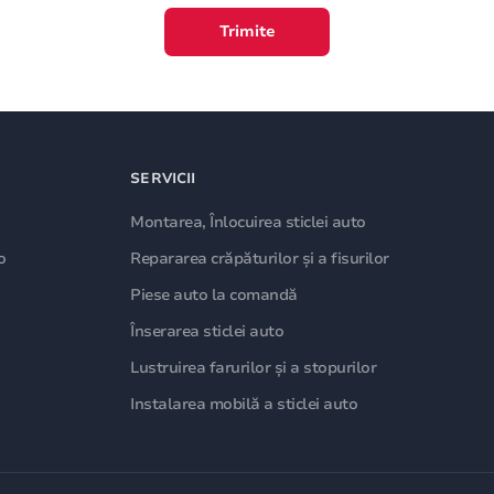
Trimite
SERVICII
Montarea, Înlocuirea sticlei auto
o
Repararea crăpăturilor și a fisurilor
Piese auto la comandă
Înserarea sticlei auto
Lustruirea farurilor și a stopurilor
Instalarea mobilă a sticlei auto