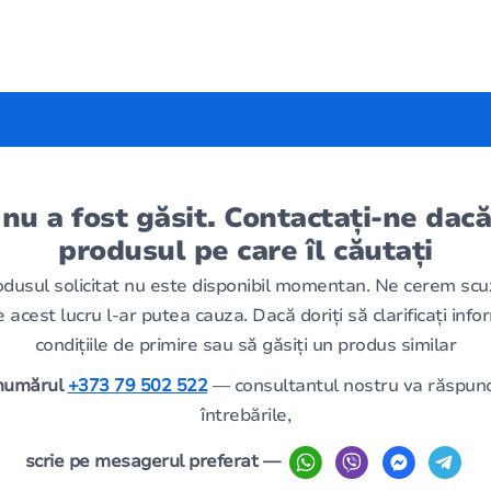
 nu a fost găsit. Contactați-ne dacă
produsul pe care îl căutați
odusul solicitat nu este disponibil momentan. Ne cerem scu
 acest lucru l-ar putea cauza. Dacă doriți să clarificați infor
condițiile de primire sau să găsiți un produs similar
 numărul
+373 79 502 522
— consultantul nostru va răspund
întrebările,
scrie pe mesagerul preferat —